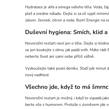
Hydratace je alfa a omega vašeho těla. Voda, čaj
pleť a zvedne náladu. Dejte si za cíl vypít mini
zázvor, česnek, citron a voda. Bum! Energie na c
Duševní hygiena: Smích, klid 
Novoroční restart není jen o těle. Dejte si klidn
se jen koukejte z okna, jak padá sníh. Máte rádi
neberte život ani sami sebe příliš vážně.
Vyzkoušejte také psaní deníku. Stačí pár minut de
nový nadhled.
Všechno jde, když to má šmrnc
Novoroční restart je možný, i když to vypadá jako
berte vše s humorem. Protože s úsměvem jde všech