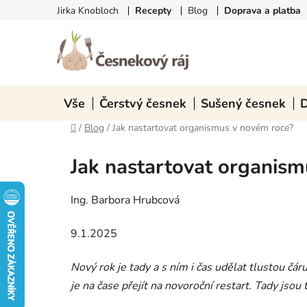
Přejít
Jirka Knobloch
Recepty
Blog
Doprava a platba
na
obsah
Vše
Čerstvý česnek
Sušený česnek
D
Domů
/
Blog
/
Jak nastartovat organismus v novém roce?
Jak nastartovat organism
Ing. Barbora Hrubcová
9.1.2025
Nový rok je tady a s ním i čas udělat tlustou čá
je na čase přejít na novoroční restart. Tady jsou 