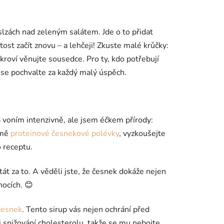
slzách nad zeleným salátem. Jde o to přidat
tost začít znovu – a lehčeji! Zkuste malé krůčky:
kroví věnujte sousedce. Pro ty, kdo potřebují
ak se pochvalte za každý malý úspěch.
á voním intenzivně, ale jsem éčkem přírody:
rmě
proteinové česnekové polévky
, vyzkoušejte
 receptu.
 za to. A věděli jste, že česnek dokáže nejen
nocích.
😊
česnek
. Tento sirup vás nejen ochrání před
i snižování cholesterolu, takže se mu nebojte