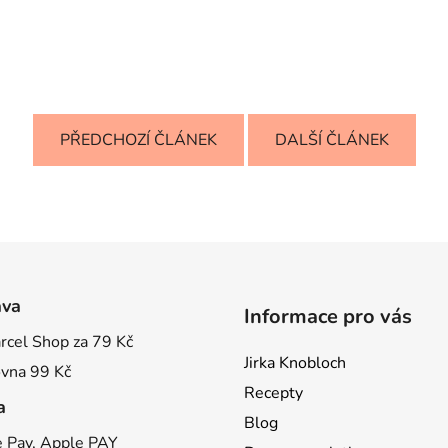
PŘEDCHOZÍ ČLÁNEK
DALŠÍ ČLÁNEK
ava
Informace pro vás
rcel Shop za 79 Kč
Jirka Knobloch
ovna 99 Kč
Recepty
a
Blog
 Pay, Apple PAY