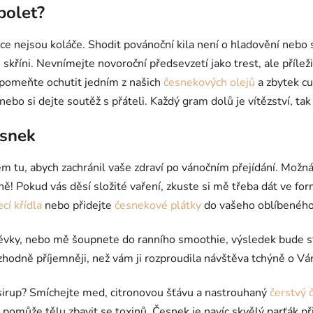
bolet?
ce nejsou koláče. Shodit povánoční kila není o hladovění nebo 
skříni. Nevnímejte novoroční předsevzetí jako trest, ale příleži
apomeňte ochutit jedním z našich
česnekových olejů
a zbytek cu
nebo si dejte soutěž s přáteli. Každý gram dolů je vítězství, t
esnek
em tu, abych zachránil vaše zdraví po vánočním přejídání. Možn
ně! Pokud vás děsí složité vaření, zkuste si mě třeba dát ve fo
cí křídla
nebo přidejte
česnekové plátky
do vašeho oblíbeného
vky, nebo mě šoupnete do ranního smoothie, výsledek bude stát
ozhodně příjemněji, než vám ji rozproudila návštěva tchýně o Vá
 sirup? Smíchejte med, citronovou šťávu a nastrouhaný
čerstvý 
 pomůže tělu zbavit se toxinů. Česnek je navíc skvělý parťák př