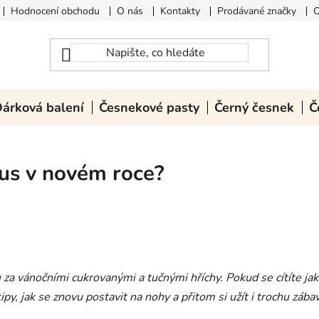
Hodnocení obchodu
O nás
Kontakty
Prodávané značky
O
árková balení
Česnekové pasty
Černý česnek
Č
us v novém roce?
ru za vánočními cukrovanými a tučnými hříchy. Pokud se cítíte ja
tipy, jak se znovu postavit na nohy a přitom si užít i trochu zábav