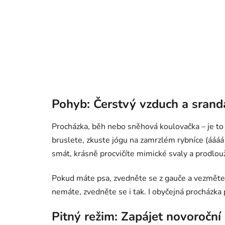
Pohyb: Čerstvý vzduch a srand
Procházka, běh nebo sněhová koulovačka – je to j
bruslete, zkuste jógu na zamrzlém rybníce (áááá 
smát, krásně procvičíte mimické svaly a prodlouž
Pokud máte psa, zvedněte se z gauče a vezměte
nemáte, zvedněte se i tak. I obyčejná procházka 
Pitný režim: Zapájet novoroční