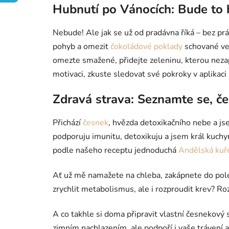
Hubnutí po Vánocích: Bude to 
Nebude! Ale jak se už od pradávna říká – bez prá
pohyb a omezit
čokoládové poklady
schované ve 
omezte smažené, přidejte zeleninu, kterou nez
motivaci, zkuste sledovat své pokroky v aplikaci 
Zdravá strava: Seznamte se, č
Přichází
česnek
, hvězda detoxikačního nebe a js
podporuju imunitu, detoxikuju a jsem král kuchy
podle našeho receptu jednoduchá
Andělská kuře
Ať už mě namažete na chleba, zakápnete do polé
zrychlit metabolismus, ale i rozproudit krev? R
A co takhle si doma připravit vlastní česnekový
zimním nachlazením, ale podpoří i vaše trávení a