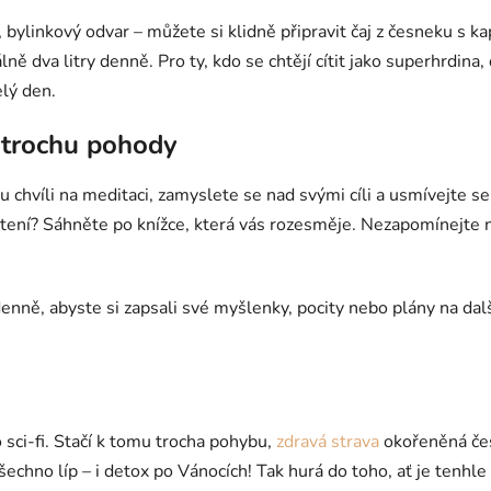
, bylinkový odvar – můžete si klidně připravit čaj z česneku s 
málně dva litry denně. Pro ty, kdo se chtějí cítit jako superhr
elý den.
a trochu pohody
ou chvíli na meditaci, zamyslete se nad svými cíli a usmívejte se
 čtení? Sáhněte po knížce, která vás rozesměje. Nezapomínejte 
nně, abyste si zapsali své myšlenky, pocity nebo plány na další
 sci-fi. Stačí k tomu trocha pohybu,
zdravá strava
okořeněná čes
no líp – i detox po Vánocích! Tak hurá do toho, ať je tenhle ro