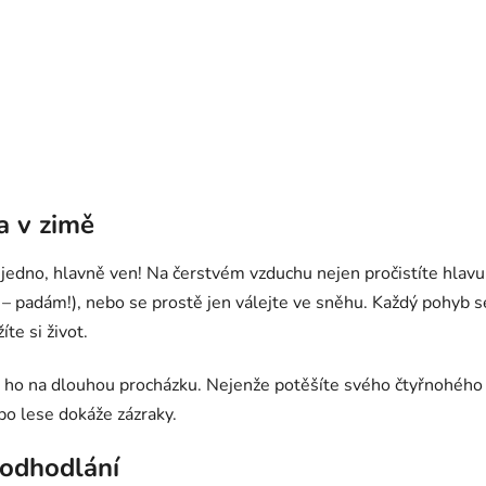
a v zimě
edno, hlavně ven! Na čerstvém vzduchu nejen pročistíte hlavu, a
– padám!), nebo se prostě jen válejte ve sněhu. Každý pohyb se
íte si život.
 ho na dlouhou procházku. Nejenže potěšíte svého čtyřnohého 
po lese dokáže zázraky.
 odhodlání