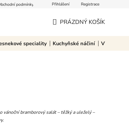
Přihlášení
Registrace
bchodní podmínky
Podmínky ochrany osobních údajů
Zásady pou
PRÁZDNÝ KOŠÍK
NÁKUPNÍ
KOŠÍK
esnekové speciality
Kuchyňské náčiní
VÝPRODEJ
ko vánoční bramborový salát – těžký a uleželý –
y.