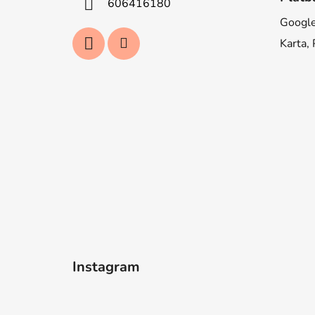
606416180
Google
Karta,
Instagram