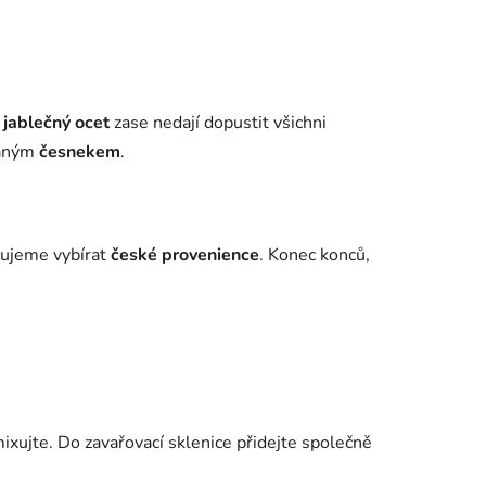
a
jablečný ocet
zase nedají dopustit všichni
vaným
česnekem
.
učujeme vybírat
české provenience
. Konec konců,
ixujte. Do zavařovací sklenice přidejte společně