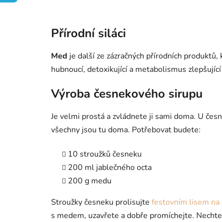
Přírodní siláci
Med
je další ze zázračných přírodních produktů,
hubnoucí, detoxikující a metabolismus zlepšujíc
Výroba česnekového sirupu
Je velmi prostá a zvládnete ji sami doma. U čes
všechny jsou tu doma. Potřebovat budete:
10 stroužků česneku
200 ml jablečného octa
200 g medu
Stroužky česneku prolisujte
festovním lisem na
s medem, uzavřete a dobře promíchejte. Nechte o