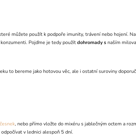
 které můžete použít k podpoře imunity, trávení nebo hojení. N
í konzumenti. Pojďme je tedy použít
dohromady s
naším milo
neku to bereme jako hotovou věc, ale i ostatní suroviny dopor
 česnek
, nebo přímo vložte do mixéru s jablečným octem a rozm
dpočívat v lednici alespoň 5 dní.