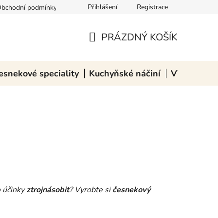
Přihlášení
Registrace
bchodní podmínky
Podmínky ochrany osobních údajů
Zásady pou
PRÁZDNÝ KOŠÍK
NÁKUPNÍ
KOŠÍK
esnekové speciality
Kuchyňské náčiní
VÝPRODEJ
o účinky
ztrojnásobit
? Vyrobte si
česnekový