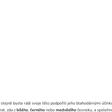
stejně byste rádi svoje tělo podpořili jeho blahodárnými účink
rat, zda z
bílého
,
černého
nebo
medvědího
česneku, a spolehn