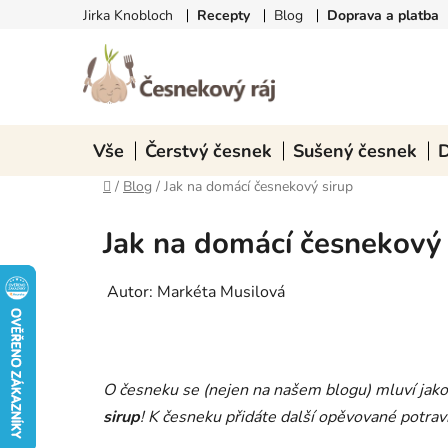
Přejít
Jirka Knobloch
Recepty
Blog
Doprava a platba
na
obsah
Vše
Čerstvý česnek
Sušený česnek
D
Domů
/
Blog
/
Jak na domácí česnekový sirup
Jak na domácí česnekový 
Autor: Markéta Musilová
O česneku se (nejen na našem blogu) mluví jak
sirup
! K česneku přidáte další opěvované potravi