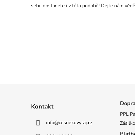
sebe dostanete i v této podobě! Dejte nám vědět
Z
á
Dopr
Kontakt
p
PPL Pa
a
info
@
cesnekovyraj.cz
Zásilk
t
í
Platb