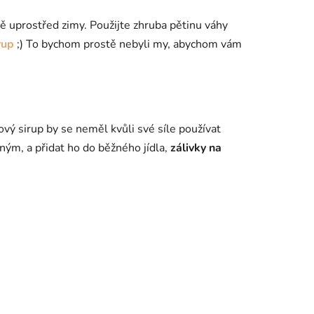
idně uprostřed zimy. Použijte zhruba pětinu váhy
rup
;) To bychom prostě nebyli my, abychom vám
ový sirup by se neměl kvůli své síle používat
ečným, a přidat ho do běžného jídla,
zálivky na