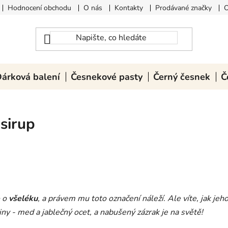
Hodnocení obchodu
O nás
Kontakty
Prodávané značky
O
árková balení
Česnekové pasty
Černý česnek
Č
sirup
o o
všeléku
, a právem mu toto označení náleží. Ale víte, jak jeh
ny - med a jablečný ocet, a nabušený zázrak je na světě!