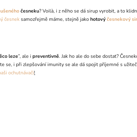
sušeného
česneku
? Voilà, i z něho se dá sirup vyrobit, a to kl
ý česnek
samozřejmě máme, stejně jako
hotový
česnekový si
ěco leze
”, ale i
preventivně
. Jak ho ale do sebe dostat? Česnek
te se, i při zlepšování imunity se ale dá spojit příjemné s užit
 naši ochutnávači
!