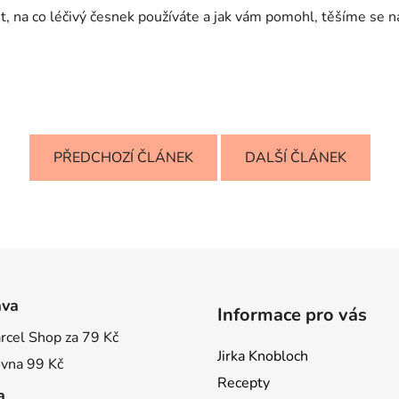
, na co léčivý česnek používáte a jak vám pomohl, těšíme se n
PŘEDCHOZÍ ČLÁNEK
DALŠÍ ČLÁNEK
ava
Informace pro vás
rcel Shop za 79 Kč
Jirka Knobloch
ovna 99 Kč
Recepty
a