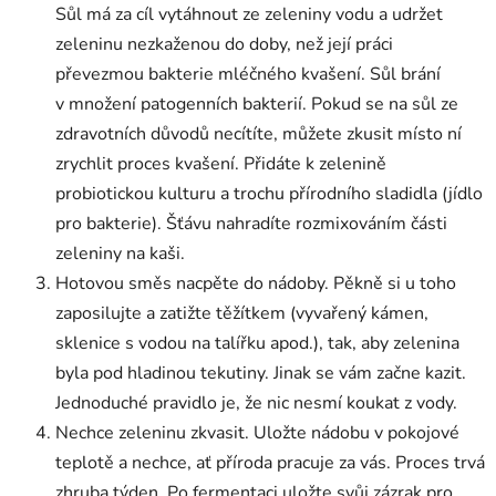
Sůl má za cíl vytáhnout ze zeleniny vodu a udržet
zeleninu nezkaženou do doby, než její práci
převezmou bakterie mléčného kvašení. Sůl brání
v množení patogenních bakterií. Pokud se na sůl ze
zdravotních důvodů necítíte, můžete zkusit místo ní
zrychlit proces kvašení. Přidáte k zelenině
probiotickou kulturu a trochu přírodního sladidla (jídlo
pro bakterie). Šťávu nahradíte rozmixováním části
zeleniny na kaši.
Hotovou směs nacpěte do nádoby. Pěkně si u toho
zaposilujte a zatižte těžítkem (vyvařený kámen,
sklenice s vodou na talířku apod.), tak, aby zelenina
byla pod hladinou tekutiny. Jinak se vám začne kazit.
Jednoduché pravidlo je, že nic nesmí koukat z vody.
Nechce zeleninu zkvasit. Uložte nádobu v pokojové
teplotě a nechce, ať příroda pracuje za vás. Proces trvá
zhruba týden. Po fermentaci uložte svůj zázrak pro