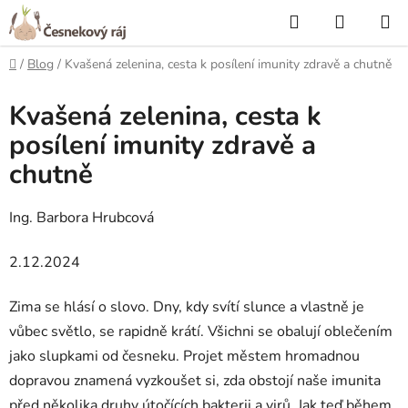
Přejít
Hledat
NÁKUP
na
KOŠÍK
obsah
Domů
/
Blog
/
Kvašená zelenina, cesta k posílení imunity zdravě a chutně
Kvašená zelenina, cesta k
posílení imunity zdravě a
chutně
Ing. Barbora Hrubcová
2.12.2024
Zima se hlásí o slovo. Dny, kdy svítí slunce a vlastně je
vůbec světlo, se rapidně krátí. Všichni se obalují oblečením
jako slupkami od česneku. Projet městem hromadnou
dopravou znamená vyzkoušet si, zda obstojí naše imunita
před několika druhy útočících bakterii a virů. Jak teď během