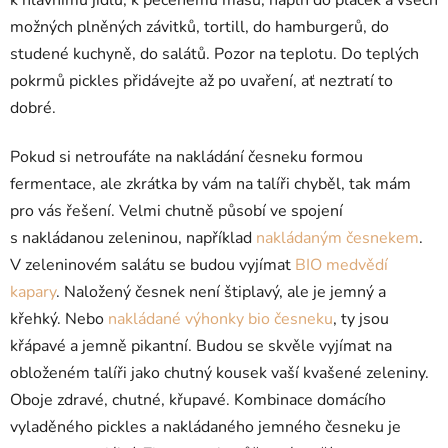
možných plněných závitků, tortill, do hamburgerů, do
studené kuchyně, do salátů. Pozor na teplotu. Do teplých
pokrmů pickles přidávejte až po uvaření, ať neztratí to
dobré.
Pokud si netroufáte na nakládání česneku formou
fermentace, ale zkrátka by vám na talíři chyběl, tak mám
pro vás řešení. Velmi chutně působí ve spojení
s nakládanou zeleninou, například
nakládaným česnekem
.
V zeleninovém salátu se budou vyjímat
BIO medvědí
kapary
. Naložený česnek není štiplavý, ale je jemný a
křehký. Nebo
nakládané výhonky bio česneku
, ty jsou
křápavé a jemně pikantní. Budou se skvěle vyjímat na
obloženém talíři jako chutný kousek vaší kvašené zeleniny.
Oboje zdravé, chutné, křupavé. Kombinace domácího
vyladěného pickles a nakládaného jemného česneku je