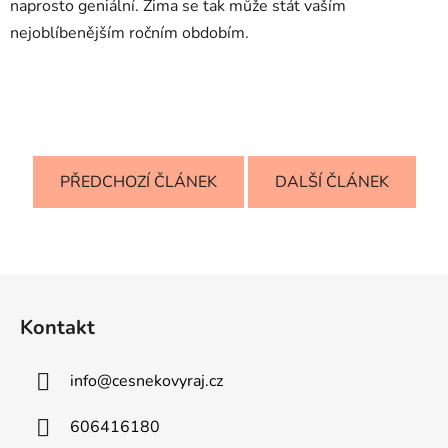
naprosto geniální. Zima se tak může stát vaším
nejoblíbenějším ročním obdobím.
PŘEDCHOZÍ ČLÁNEK
DALŠÍ ČLÁNEK
Z
á
Kontakt
p
a
info
@
cesnekovyraj.cz
t
í
606416180