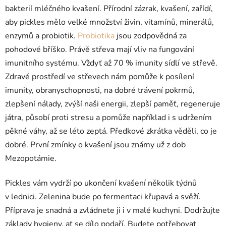
bakterií mléčného kvašení. Přírodní zázrak, kvašení, zařídí,
aby pickles mělo velké množství živin, vitamínů, minerálů,
enzymů a probiotik.
Probiotika
jsou zodpovědná za
pohodové bříško. Právě střeva mají vliv na fungování
imunitního systému. Vždyť až 70 % imunity sídlí ve střevě.
Zdravé prostředí ve střevech nám pomůže k posílení
imunity, obranyschopnosti, na dobré trávení pokrmů,
zlepšení nálady, zvýší naši energii, zlepší paměť, regeneruje
játra, působí proti stresu a pomůže například i s udržením
pěkné váhy, až se léto zeptá. Předkové zkrátka věděli, co je
dobré. První zmínky o kvašení jsou známy už z dob
Mezopotámie.
Pickles vám vydrží po ukončení kvašení několik týdnů
v lednici. Zelenina bude po fermentaci křupavá a svěží.
Příprava je snadná a zvládnete ji i v malé kuchyni. Dodržujte
základy hygieny, ať se dílo podaří. Budete potřebovat