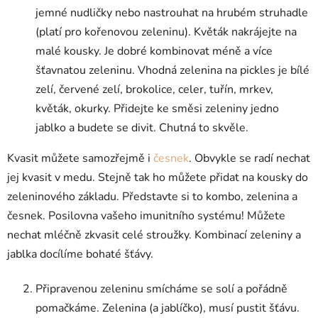
jemné nudličky nebo nastrouhat na hrubém struhadle
(platí pro kořenovou zeleninu). Květák nakrájejte na
malé kousky. Je dobré kombinovat méně a více
šťavnatou zeleninu. Vhodná zelenina na pickles je bílé
zelí, červené zelí, brokolice, celer, tuřín, mrkev,
květák, okurky. Přidejte ke směsi zeleniny jedno
jablko a budete se divit. Chutná to skvěle.
Kvasit můžete samozřejmě i
česnek
. Obvykle se radí nechat
jej kvasit v medu. Stejně tak ho můžete přidat na kousky do
zeleninového základu. Představte si to kombo, zelenina a
česnek. Posilovna vašeho imunitního systému! Můžete
nechat mléčně zkvasit celé stroužky. Kombinací zeleniny a
jablka docílíme bohaté šťávy.
Připravenou zeleninu smícháme se solí a pořádně
pomačkáme. Zelenina (a jablíčko), musí pustit šťávu.