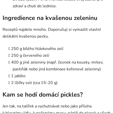
zdraví a chuti do lednice.
Ingredience na kvašenou zeleninu
Receptů najdete mnoho. Doporučuji si vymazlit vlastní
delikátní kvašenou pecku.
250 g bílého hlávkového zelí
250 g červeného zelí
400 g jiné zeleniny (např. česnek na kousky, mrkev,
pastiňák nebo jiná kombinace kořenové zeleniny)
1 jablko
2 lžičky soli (cca 15–20 g)
Kam se hodí domácí pickles?
Jen tak, na talířek a vychutnávat nebo jako příloha
k hlavnímu jídlu, k pečenému masu, náplň do placek a všech