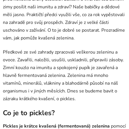
zimy posílit naši imunitu a zdraví? Naše babičky a dědové
měli jasno. Praktičtí předci využili vše, co za rok vypěstovali
na zahradě pro svůj prospěch. Zdraví je z velké části
uschováno v zažívání. O to je dobré se postarat. Prozradíme
vám, jak pomůže kvašená zelenina.
Předkové ze své zahrady zpracovali veškerou zeleninu a
ovoce. Zavařili, naložili, usušili, uskladnili, připravili zásoby.
Zimní kouzlo na imunitu a spokojený pupík je zavařená a
hlavně fermentovaná zelenina. Zelenina má mnoho
vitamínů, minerálů, vlákniny a blahodárně působí na náš
organismus i v jiných měsících. Dnes se budeme bavit o
zázraku krátkého kvašení, o pickles.
Co je to pickles?
Pickles je krátce kvašená (fermentovaná) zelenina
pomocí