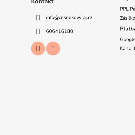
Kontakt
p
PPL Pa
a
info
@
cesnekovyraj.cz
Zásilk
t
í
Platb
606416180
Google
Karta,