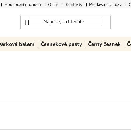
Hodnocení obchodu
O nás
Kontakty
Prodávané značky
O
árková balení
Česnekové pasty
Černý česnek
Č