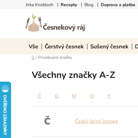
Přejít
Jirka Knobloch
Recepty
Blog
Doprava a platba
na
obsah
Vše
Čerstvý česnek
Sušený česnek
D
Domů
/
Prodávané značky
Všechny značky A-Z
Č
G
M
O
Y
Č
Český černý česnek