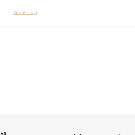
GarliCzech
ava