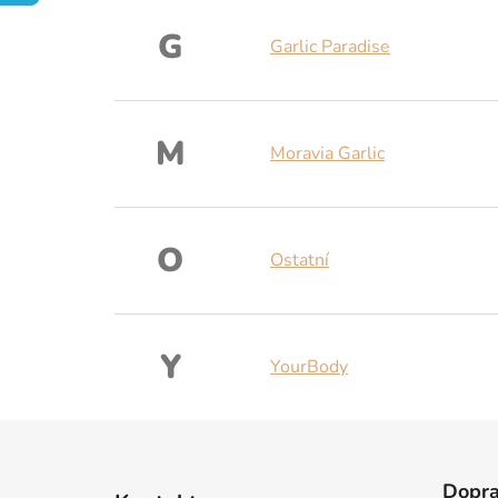
G
Garlic Paradise
M
Moravia Garlic
O
Ostatní
Y
YourBody
Z
á
Dopr