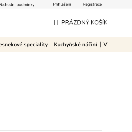
Přihlášení
Registrace
bchodní podmínky
Podmínky ochrany osobních údajů
Zásady pou
PRÁZDNÝ KOŠÍK
NÁKUPNÍ
KOŠÍK
esnekové speciality
Kuchyňské náčiní
VÝPRODEJ