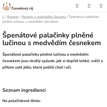
Přejít
Hledat
NÁKUP
na
KOŠÍK
obsah
Domů
/
Recepty
/
Recepty z medvědího česneku
/
Špenátové palačinky
plněné lučinou s medvědím česnekem
Špenátové palačinky plněné
lučinou s medvědím česnekem
Špenátové palačinky plněné lučinou a medvědím
česnekem jsou skvělý způsob, jak si dopřát lehké, svěží a
přitom syté jídlo, které potěší chuť i oči.
Seznam ingrediencí
Na palačinkové těsto: