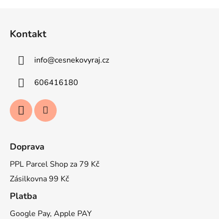
Z
á
Kontakt
p
a
info
@
cesnekovyraj.cz
t
í
606416180
Doprava
PPL Parcel Shop za 79 Kč
Zásilkovna 99 Kč
Platba
Google Pay, Apple PAY