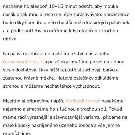
necháme ho alespoň 10–15 minut odstát, aby mouka
nasákla tekutinu a těsto se lépe zpracovávalo. Konzistence
bude díky špenátu o něco hustší než u klasických palačinek,
ale podle potřeby ho můžeme kdykoliv zředit trochou
mléka.
Na pánvi rozehřejeme malé množství másla nebo
česnekového oleje
a palačinky smažíme pozvolna z obou
stran dozlatova. Díky nižší teplotě si zachovají barvu a
zůstanou krásně měkké. Hotové palačinky odkládáme
stranou a můžeme nechat lehce vychladnout.
Mezitím si připravíme náplň.
Medvědí česnek
nasekáme
najemno a smícháme ho s lučinou a trochou soli. Pokud
máme rádi výraznější a slavnostnější variantu, přidáme na
malé kousky nakrájeného uzeného lososa a vše jemně
promícháme.