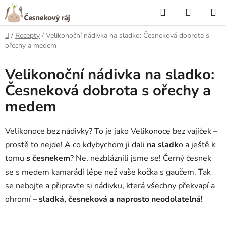
Přejít
Hledat
NÁKUP
na
KOŠÍK
obsah
Domů
/
Recepty
/
Velikonoční nádivka na sladko: Česneková dobrota s
ořechy a medem
Velikonoční nádivka na sladko:
Česneková dobrota s ořechy a
medem
Velikonoce bez nádivky? To je jako Velikonoce bez vajíček –
prostě to nejde! A co kdybychom ji dali
na sladk
o a ještě k
tomu
s česnekem
? Ne, nezbláznili jsme se! Černý česnek
se s medem kamarádí lépe než vaše kočka s gaučem. Tak
se nebojte a připravte si nádivku, která všechny překvapí a
ohromí –
sladká, česneková a naprosto neodolatelná!