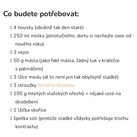
Co budete potřebovat:
4 housky (ideálně tak den staré)
250 ml mléka (plnotučného, dietu si nechejte zase od
nového roku)
3 vejce
50 g másla (jako fakt másla, žádný tuk v krabičce
s palmáčem)
3 lžíce medu (ať to není jen tak obyčejně sladké)
3 stroužky
černého česneku
100 g mletých vlašských ořechů + nějaké celé na
dozdobení
1 lžička skořice
špetka soli (protože sladké vždycky potřebuje trochu
kontrastu)