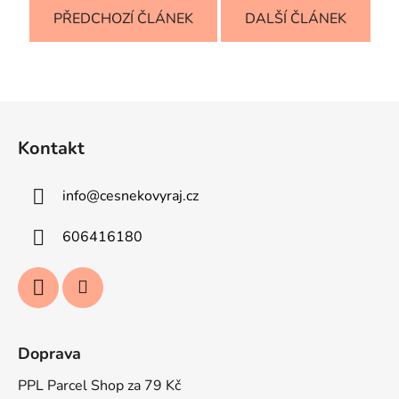
PŘEDCHOZÍ ČLÁNEK
DALŠÍ ČLÁNEK
Z
á
Kontakt
p
a
info
@
cesnekovyraj.cz
t
í
606416180
Doprava
PPL Parcel Shop za 79 Kč