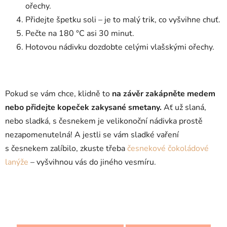
ořechy.
Přidejte špetku soli – je to malý trik, co vyšvihne chuť.
Pečte na 180 °C asi 30 minut.
Hotovou nádivku dozdobte celými vlašskými ořechy.
Pokud se vám chce, klidně to
na závěr zakápněte medem
nebo přidejte kopeček zakysané smetany.
Ať už slaná,
nebo sladká, s česnekem je velikonoční nádivka prostě
nezapomenutelná! A jestli se vám sladké vaření
s česnekem zalíbilo, zkuste třeba
česnekové čokoládové
lanýže
– vyšvihnou vás do jiného vesmíru.