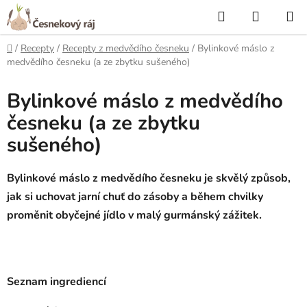
Přejít
Hledat
NÁKUP
na
KOŠÍK
obsah
Domů
/
Recepty
/
Recepty z medvědího česneku
/
Bylinkové máslo z
medvědího česneku (a ze zbytku sušeného)
Bylinkové máslo z medvědího
česneku (a ze zbytku
sušeného)
Bylinkové máslo z medvědího česneku je skvělý způsob,
jak si uchovat jarní chuť do zásoby a během chvilky
proměnit obyčejné jídlo v malý gurmánský zážitek.
Seznam ingrediencí