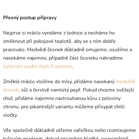
Přesný postup přípravy
Nejprve si máslo vyndáme z lednice a necháme ho
změknout při pokojové teplotě, aby se s ním dobře
pracovalo. Medvědí česnek důkladně omyjeme, osušíme a
nasekáme najemno, případně část česneku nahradíme
sušeným podle chuti či pestem
.
Změklé máslo vložíme do mísy, přidáme nasekaný
medvědí
česnek
, sůl a čerstvě namletý pepř. Pokud chceme svěžejší
chuť, přidáme najemno nastrouhanou kůru z poloviny
citronu, pro pikantnější variantu můžeme přisypat chilli
vločky.
Vše společně důkladně utřeme vařečkou nebo rozmixujeme
tyčovým mixérem, dokud nevznikne hladké, rovnoměrně