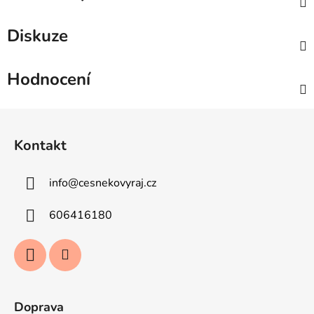
Diskuze
Hodnocení
Z
á
Kontakt
p
a
info
@
cesnekovyraj.cz
t
í
606416180
Doprava