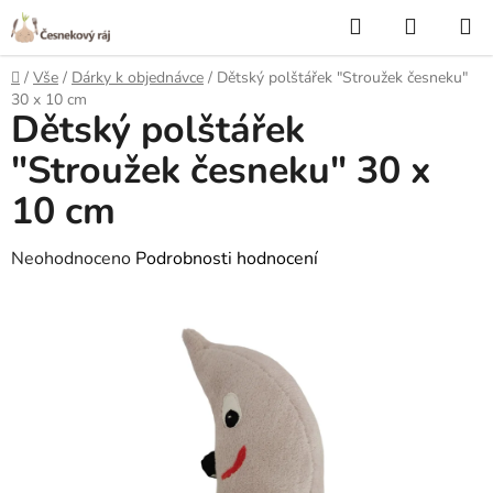
Přejít
Hledat
NÁKUP
na
KOŠÍK
obsah
Domů
/
Vše
/
Dárky k objednávce
/
Dětský polštářek "Stroužek česneku"
30 x 10 cm
Dětský polštářek
"Stroužek česneku" 30 x
10 cm
Průměrné
Neohodnoceno
Podrobnosti hodnocení
hodnocení
produktu
je
0,0
z
5
hvězdiček.