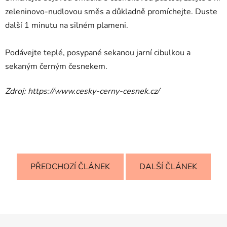
zeleninovo-nudlovou směs a důkladně promíchejte. Duste
další 1 minutu na silném plameni.
Podávejte teplé, posypané sekanou jarní cibulkou a
sekaným černým česnekem.
Zdroj: https://www.cesky-cerny-cesnek.cz/
PŘEDCHOZÍ ČLÁNEK
DALŠÍ ČLÁNEK
Z