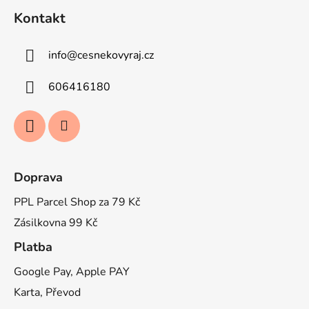
á
Kontakt
p
a
info
@
cesnekovyraj.cz
t
í
606416180
Doprava
PPL Parcel Shop za 79 Kč
Zásilkovna 99 Kč
Platba
Google Pay, Apple PAY
Karta, Převod