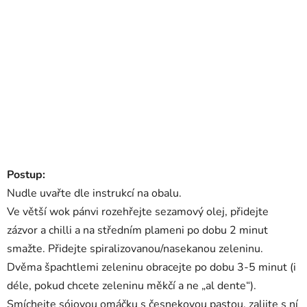
Postup:
Nudle uvařte dle instrukcí na obalu.
Ve větší wok pánvi rozehřejte sezamový olej, přidejte
zázvor a chilli a na středním plameni po dobu 2 minut
smažte. Přidejte spiralizovanou/nasekanou zeleninu.
Dvěma špachtlemi zeleninu obracejte po dobu 3-5 minut (i
déle, pokud chcete zeleninu měkčí a ne „al dente“).
Smíchejte sójovou omáčku s česnekovou pastou, zalijte s ní