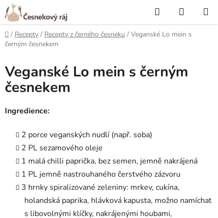
Přejít
Hledat
NÁKUP
na
KOŠÍK
obsah
Domů
/
Recepty
/
Recepty z černého česneku
/
Veganské Lo mein s
černým česnekem
Veganské Lo mein s černým
česnekem
Ingredience:
2 porce veganských nudlí (např. soba)
2 PL sezamového oleje
1 malá chilli paprička, bez semen, jemně nakrájená
1 PL jemně nastrouhaného čerstvého zázvoru
3 hrnky spiralizované zeleniny: mrkev, cukína,
holandská paprika, hlávková kapusta, možno namíchat
s libovolnými klíčky, nakrájenými houbami,